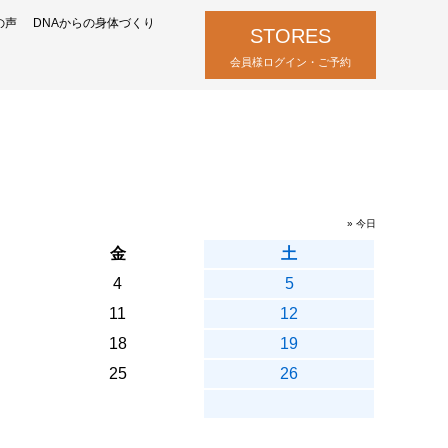
の声
DNAからの身体づくり
STORES
会員様ログイン・ご予約
» 今日
金
土
4
5
11
12
18
19
25
26