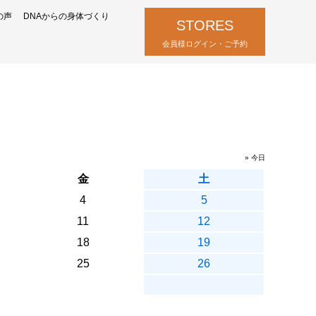
の声
DNAからの身体づくり
STORES
会員様ログイン・ご予約
» 今日
金
土
4
5
11
12
18
19
25
26