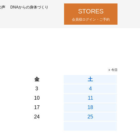
の声
DNAからの身体づくり
STORES
会員様ログイン・ご予約
» 今日
金
土
3
4
10
11
17
18
24
25