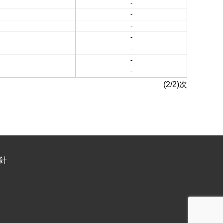
-
-
-
-
-
-
-
(2/2)次
針