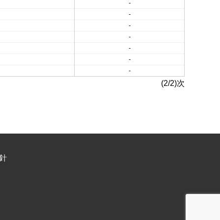
-
-
-
-
-
-
-
(2/2)次
針