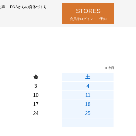
の声
DNAからの身体づくり
STORES
会員様ログイン・ご予約
» 今日
金
土
3
4
10
11
17
18
24
25