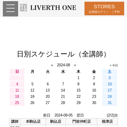
STORES
会員様ログイン・ご予約
日別スケジュール（全講師）
«
2024-08
»
» 今日
日
月
火
水
木
金
土
1
2
3
4
5
6
7
8
9
10
11
12
13
14
15
16
17
18
19
20
21
22
23
24
25
26
27
28
29
30
31
前日
2024-08-05
翌日
(2/2)次
講師
本駒込店
駒込店
門前仲町店
根津店