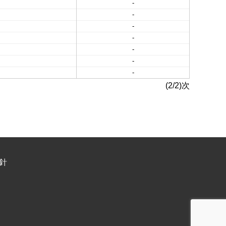
-
-
-
-
-
-
-
(2/2)次
針