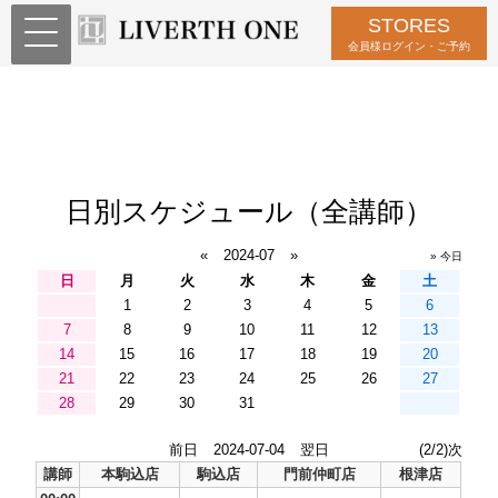
STORES
会員様ログイン・ご予約
日別スケジュール（全講師）
«
2024-07
»
» 今日
日
月
火
水
木
金
土
1
2
3
4
5
6
7
8
9
10
11
12
13
14
15
16
17
18
19
20
21
22
23
24
25
26
27
28
29
30
31
前日
2024-07-04
翌日
(2/2)次
講師
本駒込店
駒込店
門前仲町店
根津店