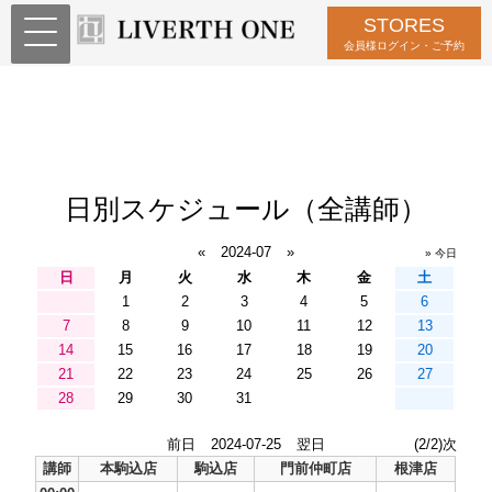
STORES
会員様ログイン・ご予約
日別スケジュール（全講師）
«
2024-07
»
» 今日
日
月
火
水
木
金
土
1
2
3
4
5
6
7
8
9
10
11
12
13
14
15
16
17
18
19
20
21
22
23
24
25
26
27
28
29
30
31
前日
2024-07-25
翌日
(2/2)次
講師
本駒込店
駒込店
門前仲町店
根津店