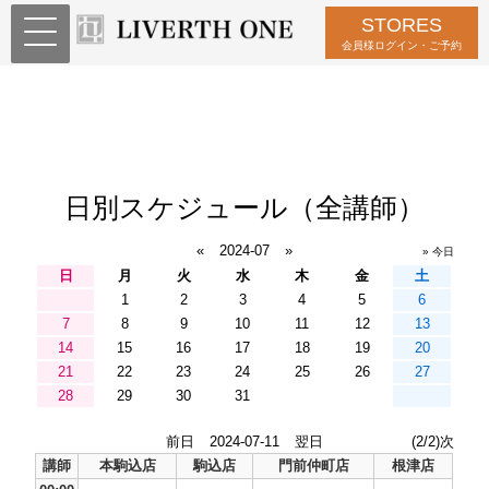
STORES
会員様ログイン・ご予約
日別スケジュール（全講師）
«
2024-07
»
» 今日
日
月
火
水
木
金
土
1
2
3
4
5
6
7
8
9
10
11
12
13
14
15
16
17
18
19
20
21
22
23
24
25
26
27
28
29
30
31
前日
2024-07-11
翌日
(2/2)次
講師
本駒込店
駒込店
門前仲町店
根津店