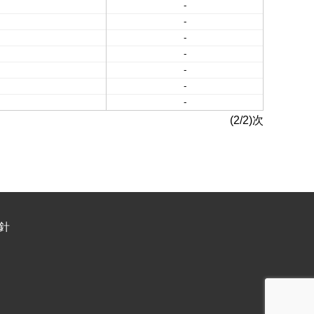
-
-
-
-
-
-
-
(2/2)次
針