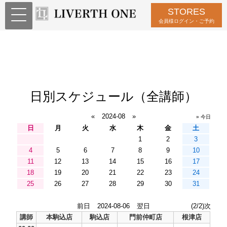
STORES
会員様ログイン・ご予約
日別スケジュール（全講師）
«
2024-08
»
» 今日
日
月
火
水
木
金
土
1
2
3
4
5
6
7
8
9
10
11
12
13
14
15
16
17
18
19
20
21
22
23
24
25
26
27
28
29
30
31
前日
2024-08-06
翌日
(2/2)次
講師
本駒込店
駒込店
門前仲町店
根津店