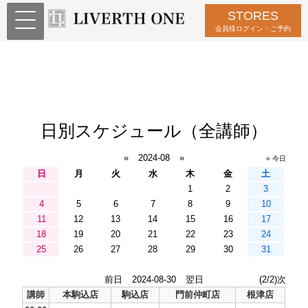
STORES
会員様ログイン・ご予約
日別スケジュール（全講師）
«
2024-08
»
» 今日
日
月
火
水
木
金
土
1
2
3
4
5
6
7
8
9
10
11
12
13
14
15
16
17
18
19
20
21
22
23
24
25
26
27
28
29
30
31
前日
2024-08-30
翌日
(2/2)次
講師
本駒込店
駒込店
門前仲町店
根津店