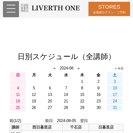
STORES
会員様ログイン・ご予約
日別スケジュール（全講師）
«
2024-08
»
» 今日
日
月
火
水
木
金
土
1
2
3
4
5
6
7
8
9
10
11
12
13
14
15
16
17
18
19
20
21
22
23
24
25
26
27
28
29
30
31
前(1/2)
前日
2024-08-05
翌日
講師
西日暮里店
千石店
日暮里店