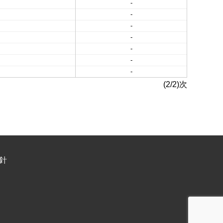
-
-
-
-
-
-
-
(2/2)次
針