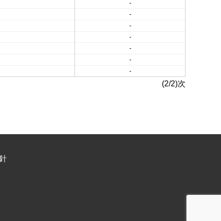
-
-
-
-
-
-
-
(2/2)次
針