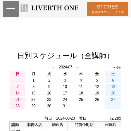
STORES
会員様ログイン・ご予約
日別スケジュール（全講師）
«
2024-07
»
» 今日
日
月
火
水
木
金
土
1
2
3
4
5
6
7
8
9
10
11
12
13
14
15
16
17
18
19
20
21
22
23
24
25
26
27
28
29
30
31
前日
2024-08-23
翌日
(2/2)次
講師
本駒込店
駒込店
門前仲町店
根津店