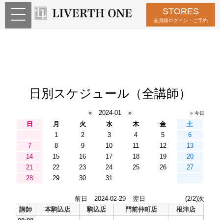
STORES
会員様ログイン・ご予約
日別スケジュール（全講師）
«
2024-01
»
» 今日
日
月
火
水
木
金
土
1
2
3
4
5
6
7
8
9
10
11
12
13
14
15
16
17
18
19
20
21
22
23
24
25
26
27
28
29
30
31
前日
2024-02-29
翌日
(2/2)次
講師
本駒込店
駒込店
門前仲町店
根津店