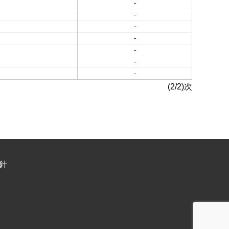
-
-
-
-
-
-
-
(2/2)次
針