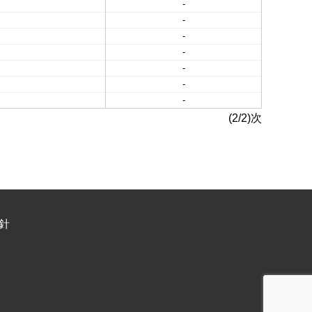
-
-
-
-
-
-
-
(2/2)次
針