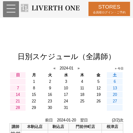
STORES
会員様ログイン・ご予約
日別スケジュール（全講師）
«
2024-01
»
» 今日
日
月
火
水
木
金
土
1
2
3
4
5
6
7
8
9
10
11
12
13
14
15
16
17
18
19
20
21
22
23
24
25
26
27
28
29
30
31
前日
2024-01-20
翌日
(2/2)次
講師
本駒込店
駒込店
門前仲町店
根津店