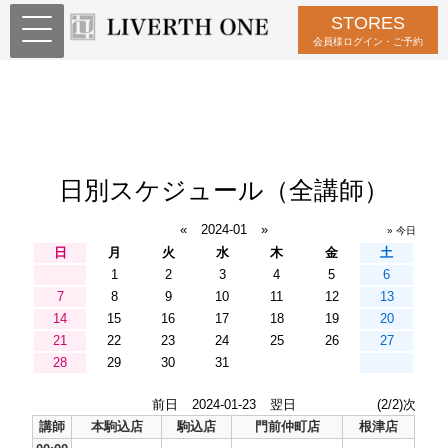
STORES
会員様ログイン・ご予約
日別スケジュール（全講師）
«
2024-01
»
» 今日
日
月
火
水
木
金
土
1
2
3
4
5
6
7
8
9
10
11
12
13
14
15
16
17
18
19
20
21
22
23
24
25
26
27
28
29
30
31
前日
2024-01-23
翌日
(2/2)次
講師
本駒込店
駒込店
門前仲町店
根津店