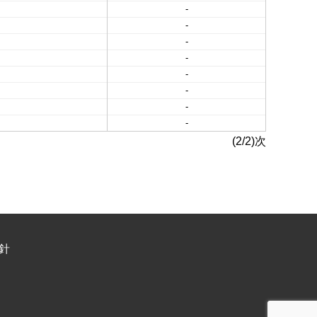
-
-
-
-
-
-
-
-
(2/2)次
針