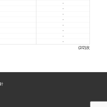
-
-
-
-
-
-
-
-
(2/2)次
針