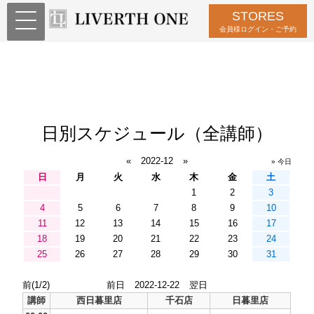
STORES
会員様ログイン・ご予約
日別スケジュール（全講師）
«
2022-12
»
» 今日
日
月
火
水
木
金
土
1
2
3
4
5
6
7
8
9
10
11
12
13
14
15
16
17
18
19
20
21
22
23
24
25
26
27
28
29
30
31
前(1/2)
前日
2022-12-22
翌日
講師
西日暮里店
千石店
日暮里店