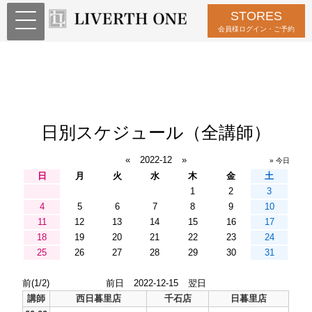
STORES
会員様ログイン・ご予約
日別スケジュール（全講師）
«
2022-12
»
» 今日
日
月
火
水
木
金
土
1
2
3
4
5
6
7
8
9
10
11
12
13
14
15
16
17
18
19
20
21
22
23
24
25
26
27
28
29
30
31
前(1/2)
前日
2022-12-15
翌日
講師
西日暮里店
千石店
日暮里店