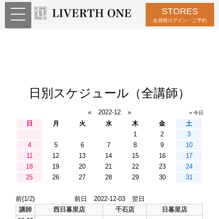
STORES
会員様ログイン・ご予約
日別スケジュール（全講師）
«
2022-12
»
» 今日
日
月
火
水
木
金
土
1
2
3
4
5
6
7
8
9
10
11
12
13
14
15
16
17
18
19
20
21
22
23
24
25
26
27
28
29
30
31
前(1/2)
前日
2022-12-03
翌日
講師
西日暮里店
千石店
日暮里店