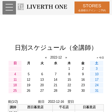
STORES
会員様ログイン・ご予約
日別スケジュール（全講師）
«
2022-12
»
» 今日
日
月
火
水
木
金
土
1
2
3
4
5
6
7
8
9
10
11
12
13
14
15
16
17
18
19
20
21
22
23
24
25
26
27
28
29
30
31
前(1/2)
前日
2022-12-16
翌日
講師
西日暮里店
千石店
日暮里店