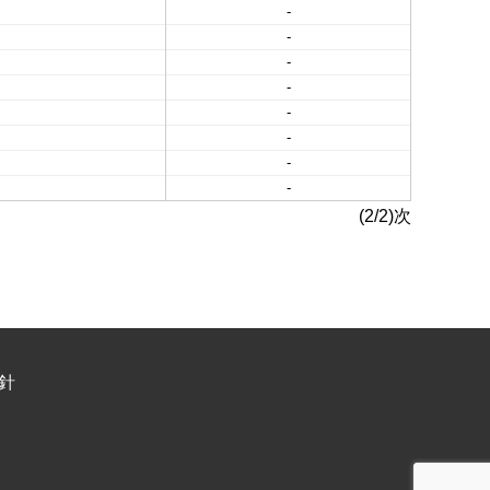
-
-
-
-
-
-
-
-
(2/2)次
針