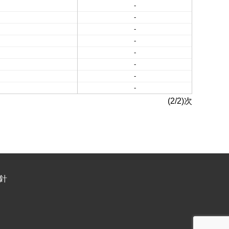
-
-
-
-
-
-
-
-
(2/2)次
針