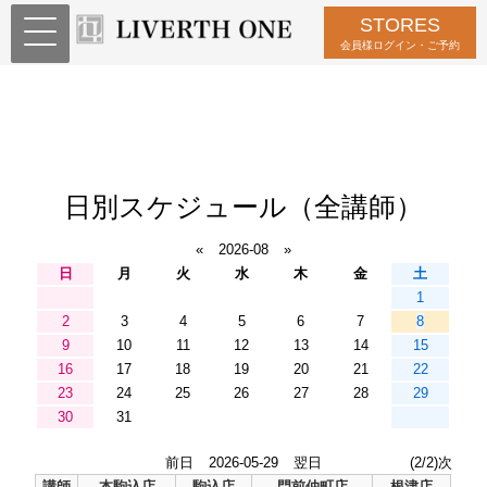
STORES
会員様ログイン・ご予約
日別スケジュール（全講師）
«
2026-08
»
日
月
火
水
木
金
土
1
2
3
4
5
6
7
8
9
10
11
12
13
14
15
16
17
18
19
20
21
22
23
24
25
26
27
28
29
30
31
前日
2026-05-29
翌日
(2/2)次
講師
本駒込店
駒込店
門前仲町店
根津店