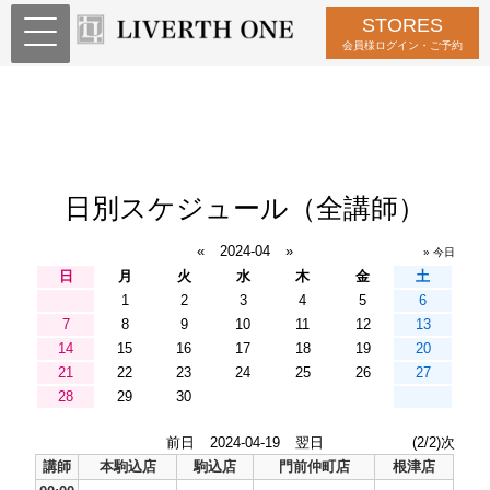
STORES
会員様ログイン・ご予約
日別スケジュール（全講師）
«
2024-04
»
» 今日
日
月
火
水
木
金
土
1
2
3
4
5
6
7
8
9
10
11
12
13
14
15
16
17
18
19
20
21
22
23
24
25
26
27
28
29
30
前日
2024-04-19
翌日
(2/2)次
講師
本駒込店
駒込店
門前仲町店
根津店