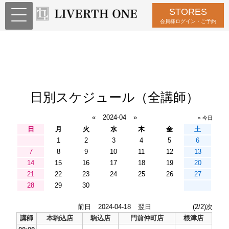
STORES
会員様ログイン・ご予約
日別スケジュール（全講師）
«
2024-04
»
» 今日
日
月
火
水
木
金
土
1
2
3
4
5
6
7
8
9
10
11
12
13
14
15
16
17
18
19
20
21
22
23
24
25
26
27
28
29
30
前日
2024-04-18
翌日
(2/2)次
講師
本駒込店
駒込店
門前仲町店
根津店