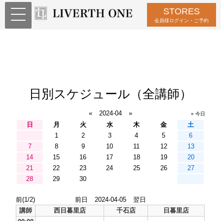
STORES
会員様ログイン・ご予約
日別スケジュール（全講師）
«
2024-04
»
» 今日
日
月
火
水
木
金
土
1
2
3
4
5
6
7
8
9
10
11
12
13
14
15
16
17
18
19
20
21
22
23
24
25
26
27
28
29
30
前(1/2)
前日
2024-04-05
翌日
講師
西日暮里店
千石店
日暮里店