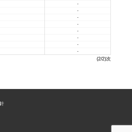
-
-
-
-
-
-
-
-
(2/2)次
針