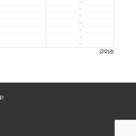
-
-
-
-
-
-
-
(2/2)次
針