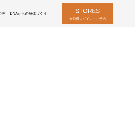
STORES
の声
DNAからの身体づくり
732
会員様ログイン・ご予約