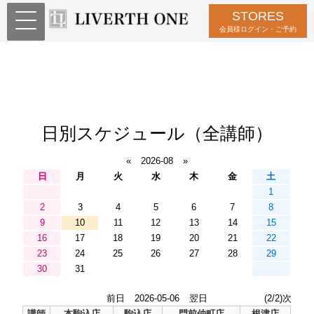
STORES
会員様ログイン・ご予約
日別スケジュール（全講師）
«
2026-08
»
日
月
火
水
木
金
土
1
2
3
4
5
6
7
8
9
10
11
12
13
14
15
16
17
18
19
20
21
22
23
24
25
26
27
28
29
30
31
前日
2026-05-06
翌日
(2/2)次
講師
本駒込店
駒込店
門前仲町店
根津店