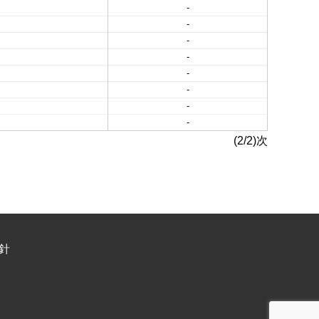
-
-
-
-
-
-
-
-
(2/2)次
針