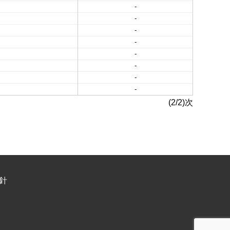
-
-
-
-
-
-
-
-
(2/2)次
針