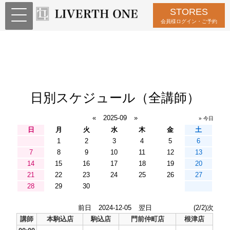
STORES
会員様ログイン・ご予約
日別スケジュール（全講師）
«
2025-09
»
» 今日
日
月
火
水
木
金
土
1
2
3
4
5
6
7
8
9
10
11
12
13
14
15
16
17
18
19
20
21
22
23
24
25
26
27
28
29
30
前日
2024-12-05
翌日
(2/2)次
講師
本駒込店
駒込店
門前仲町店
根津店