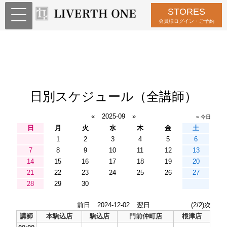
STORES
会員様ログイン・ご予約
日別スケジュール（全講師）
«
2025-09
»
» 今日
日
月
火
水
木
金
土
1
2
3
4
5
6
7
8
9
10
11
12
13
14
15
16
17
18
19
20
21
22
23
24
25
26
27
28
29
30
前日
2024-12-02
翌日
(2/2)次
講師
本駒込店
駒込店
門前仲町店
根津店