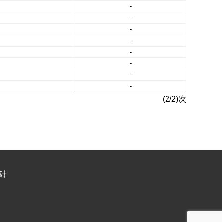
-
-
-
-
-
-
-
-
(2/2)次
針