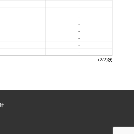
-
-
-
-
-
-
-
-
(2/2)次
針