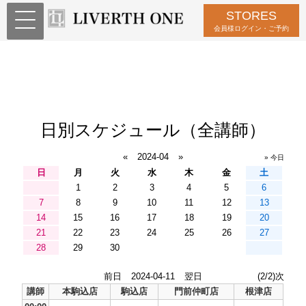
STORES
会員様ログイン・ご予約
日別スケジュール（全講師）
«
2024-04
»
» 今日
日
月
火
水
木
金
土
1
2
3
4
5
6
7
8
9
10
11
12
13
14
15
16
17
18
19
20
21
22
23
24
25
26
27
28
29
30
前日
2024-04-11
翌日
(2/2)次
講師
本駒込店
駒込店
門前仲町店
根津店