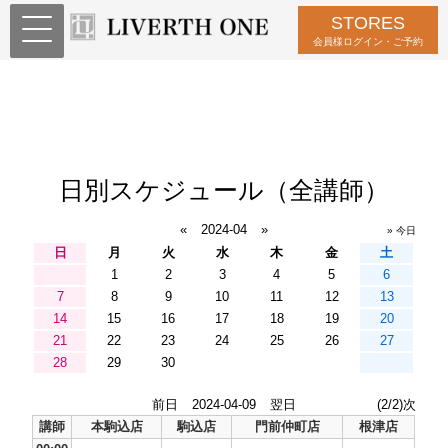
STORES
会員様ログイン・ご予約
日別スケジュール（全講師）
«
2024-04
»
» 今日
日
月
火
水
木
金
土
1
2
3
4
5
6
7
8
9
10
11
12
13
14
15
16
17
18
19
20
21
22
23
24
25
26
27
28
29
30
前日
2024-04-09
翌日
(2/2)次
講師
本駒込店
駒込店
門前仲町店
根津店