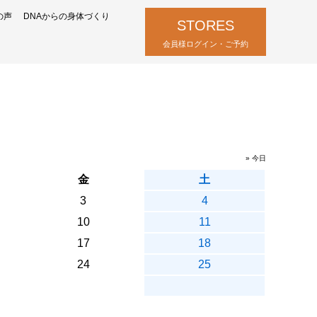
の声
DNAからの身体づくり
STORES
会員様ログイン・ご予約
» 今日
金
土
3
4
10
11
17
18
24
25