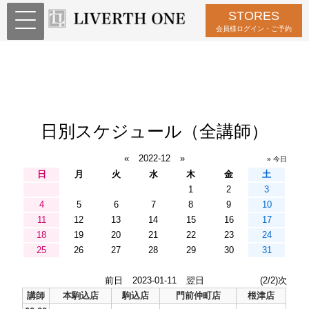
STORES
会員様ログイン・ご予約
日別スケジュール（全講師）
«
2022-12
»
» 今日
日
月
火
水
木
金
土
1
2
3
4
5
6
7
8
9
10
11
12
13
14
15
16
17
18
19
20
21
22
23
24
25
26
27
28
29
30
31
前日
2023-01-11
翌日
(2/2)次
講師
本駒込店
駒込店
門前仲町店
根津店