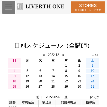
STORES
会員様ログイン・ご予約
日別スケジュール（全講師）
«
2022-12
»
» 今日
日
月
火
水
木
金
土
1
2
3
4
5
6
7
8
9
10
11
12
13
14
15
16
17
18
19
20
21
22
23
24
25
26
27
28
29
30
31
前日
2022-12-18
翌日
(2/2)次
講師
本駒込店
駒込店
門前仲町店
根津店