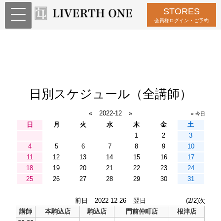
STORES
会員様ログイン・ご予約
日別スケジュール（全講師）
«
2022-12
»
» 今日
日
月
火
水
木
金
土
1
2
3
4
5
6
7
8
9
10
11
12
13
14
15
16
17
18
19
20
21
22
23
24
25
26
27
28
29
30
31
前日
2022-12-26
翌日
(2/2)次
講師
本駒込店
駒込店
門前仲町店
根津店