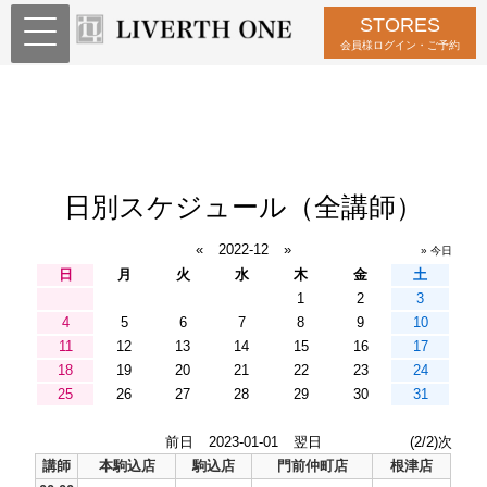
STORES
会員様ログイン・ご予約
日別スケジュール（全講師）
«
2022-12
»
» 今日
日
月
火
水
木
金
土
1
2
3
4
5
6
7
8
9
10
11
12
13
14
15
16
17
18
19
20
21
22
23
24
25
26
27
28
29
30
31
前日
2023-01-01
翌日
(2/2)次
講師
本駒込店
駒込店
門前仲町店
根津店